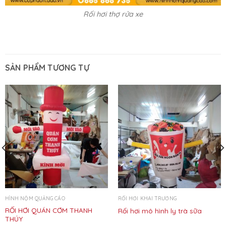
Rối hơi thợ rửa xe
SẢN PHẨM TƯƠNG TỰ
HÌNH NỘM QUẢNG CÁO
RỐI HƠI KHAI TRƯƠNG
RỐI HƠI QUÁN CƠM THANH
Rối hơi mô hình ly trà sữa
THÚY