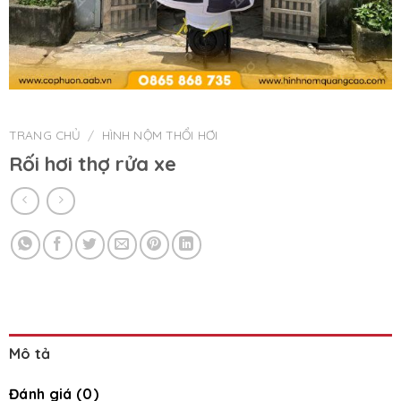
TRANG CHỦ
/
HÌNH NỘM THỔI HƠI
Rối hơi thợ rửa xe
Mô tả
Đánh giá (0)