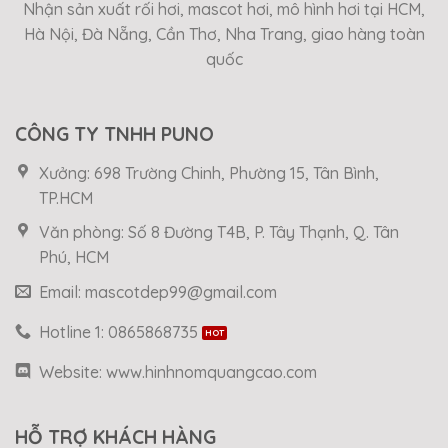
Nhận sản xuất rối hơi, mascot hơi, mô hình hơi tại HCM,
Hà Nội, Đà Nẵng, Cần Thơ, Nha Trang, giao hàng toàn
quốc
CÔNG TY TNHH PUNO
Xưởng: 698 Trường Chinh, Phường 15, Tân Bình,
TP.HCM
Văn phòng: Số 8 Đường T4B, P. Tây Thạnh, Q. Tân
Phú, HCM
Email: mascotdep99@gmail.com
Hotline 1: 0865868735
Website: www.hinhnomquangcao.com
HỖ TRỢ KHÁCH HÀNG