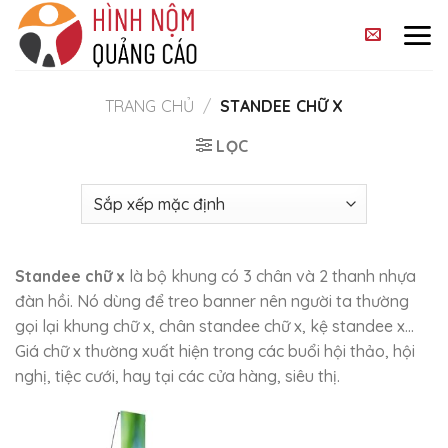
Skip
to
content
TRANG CHỦ
/
STANDEE CHỮ X
LỌC
Standee chữ x
là bộ khung có 3 chân và 2 thanh nhựa
đàn hồi. Nó dùng để treo banner nên người ta thường
gọi lại khung chữ x, chân standee chữ x, kệ standee x…
Giá chữ x thường xuất hiện trong các buổi hội thảo, hội
nghị, tiệc cưới, hay tại các cửa hàng, siêu thị.