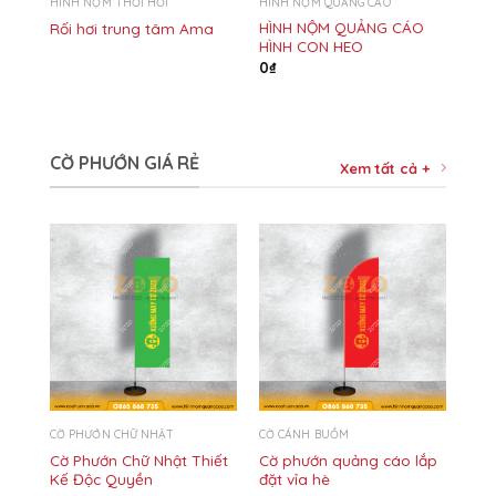
HÌNH NỘM THỔI HƠI
HÌNH NỘM QUẢNG CÁO
HÌNH NỘM QUẢNG CÁO
Rối hơi trung tâm Ama
HÌNH CON HEO
0
₫
CỜ PHƯỚN GIÁ RẺ
Xem tất cả +
CỜ PHƯỚN CHỮ NHẬT
CỜ CÁNH BUỒM
Cờ Phướn Chữ Nhật Thiết
Cờ phướn quảng cáo lắp
Kế Độc Quyền
đặt vỉa hè