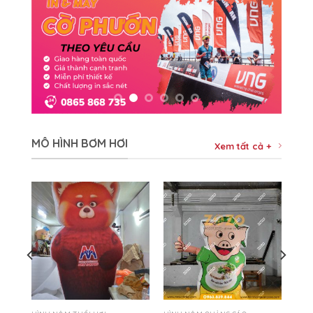
MÔ HÌNH BƠM HƠI
Xem tất cả +