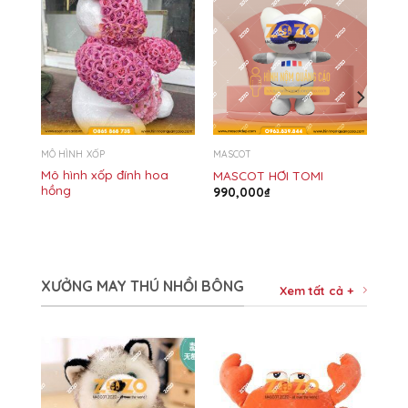
MÔ HÌNH XỐP
MASCOT
TÂY
Mô hình xốp đính hoa
MASCOT HƠI TOMI
hồng
990,000
₫
XƯỞNG MAY THÚ NHỒI BÔNG
Xem tất cả +