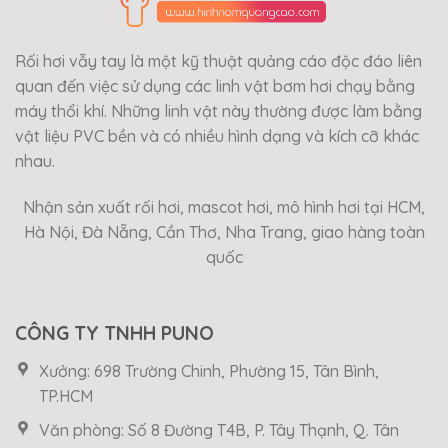
Rối hơi vẫy tay là một kỹ thuật quảng cáo độc đáo liên
quan đến việc sử dụng các linh vật bơm hơi chạy bằng
máy thổi khí. Những linh vật này thường được làm bằng
vật liệu PVC bền và có nhiều hình dạng và kích cỡ khác
nhau.
Nhận sản xuất rối hơi, mascot hơi, mô hình hơi tại HCM,
Hà Nội, Đà Nẵng, Cần Thơ, Nha Trang, giao hàng toàn
quốc
CÔNG TY TNHH PUNO
Xưởng: 698 Trường Chinh, Phường 15, Tân Bình,
TP.HCM
Văn phòng: Số 8 Đường T4B, P. Tây Thạnh, Q. Tân