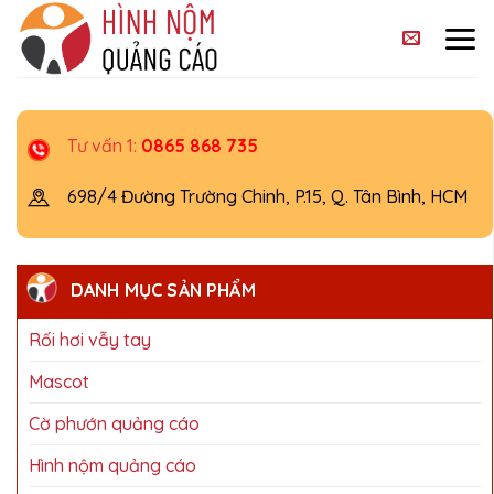
Skip
to
content
Tư vấn 1:
0865 868 735
698/4 Đường Trường Chinh, P.15, Q. Tân Bình, HCM
DANH MỤC SẢN PHẨM
Rối hơi vẫy tay
Mascot
Cờ phướn quảng cáo
Hình nộm quảng cáo