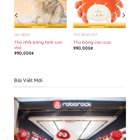
GẤU BÔNG
THÚ BÔNG HOT
Thú nhồi bông hình con
Thú bông con cua
chó
990,000
₫
990,000
₫
Bài Viết Mới