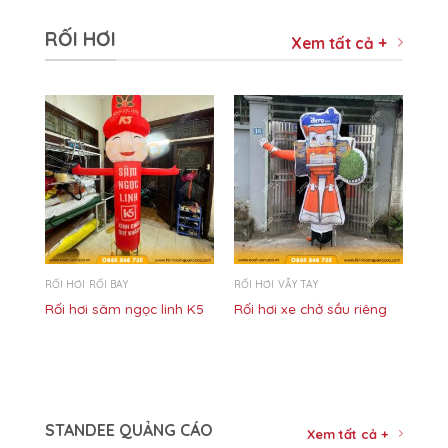
RỐI HƠI
Xem tất cả +
RỐI HƠI RỐI BAY
RỐI HƠI VẪY TAY
ANA
Rối hơi sâm ngọc linh K5
Rối hơi xe chở sầu riêng
STANDEE QUẢNG CÁO
Xem tất cả +