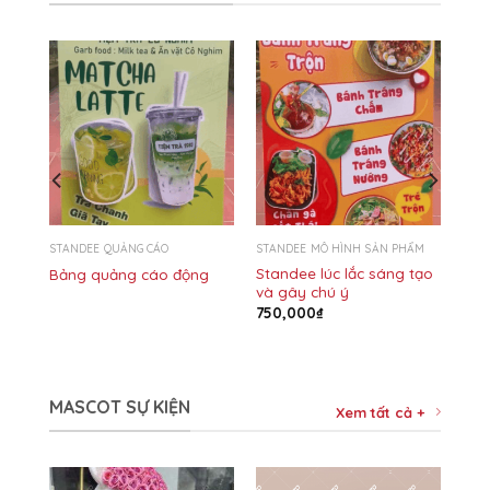
STANDEE QUẢNG CÁO
STANDEE MÔ HÌNH SẢN PHẨM
Standee lúc lắc sáng tạo
ốt
Bảng quảng cáo động
và gây chú ý
750,000
₫
MASCOT SỰ KIỆN
Xem tất cả +