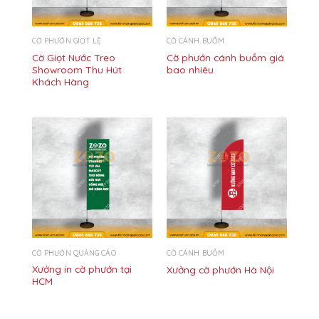
CỜ PHƯỚN GIỌT LỆ
CỜ CÁNH BUỒM
Cờ Giọt Nước Treo
Cờ phướn cánh buồm giá
Showroom Thu Hút
bao nhiêu
Khách Hàng
CỜ PHƯỚN QUẢNG CÁO
CỜ CÁNH BUỒM
Xưởng in cờ phướn tại
Xưởng cờ phướn Hà Nội
HCM