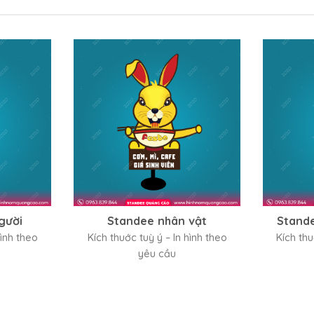
gười
Standee nhân vật
Stand
hình theo
Kích thuớc tuỳ ý – In hình theo
Kích thu
yêu cầu