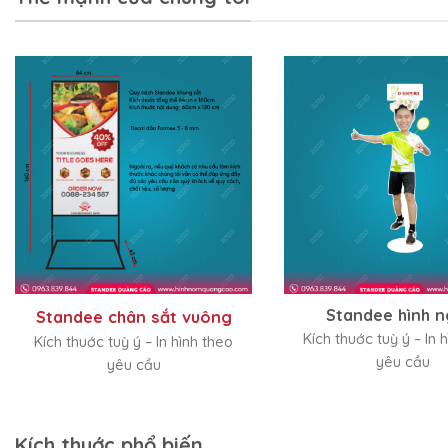
Standee hình n
Standee chân sắt vuông
Kích thuớc tuỳ ý – In 
Kích thuớc tuỳ ý – In hình theo
yêu cầu
yêu cầu
Kích thuớc phổ biến