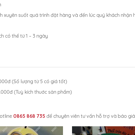
m
ch xuyên suốt quá trình đặt hàng và đến lúc quý khách nhận
 có thể từ 1 – 3 ngày
00đ (Số lượng từ 5 có giá tốt)
0.000đ (Tuỳ kích thuớc sản phẩm)
otline
0865 868 735
để chuyên viên tư vấn hỗ trợ và báo giá 