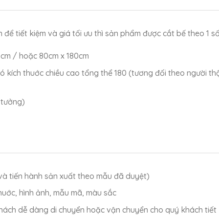
để tiết kiệm và giá tối ưu thì sản phẩm được cắt bế theo 1 số
0 cm / hoặc 80cm x 180cm
ó kích thuớc chiều cao tổng thể 180 (tương đối theo người th
 tưởng)
ế và tiến hành sản xuất theo mẫu đã duyệt)
thuớc, hình ảnh, mẫu mã, màu sắc
hách dễ dàng di chuyển hoặc vận chuyển cho quý khách tiết 