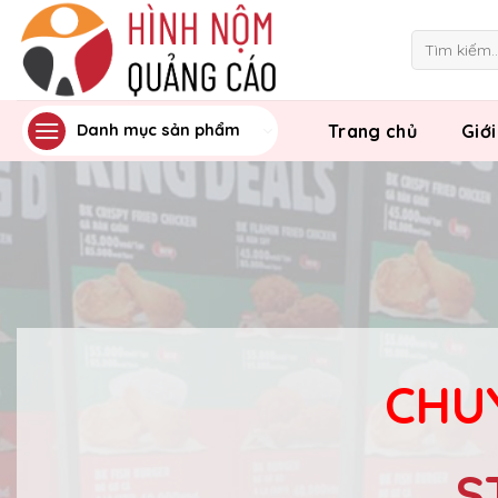
Skip
to
Tìm
kiếm:
content
Trang chủ
Giới
Danh mục sản phẩm
CHUY
S