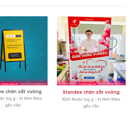
ee chân sắt vuông
Standee chân sắt vuông
ớc tuỳ ý – In hình theo
Kích thuớc tuỳ ý – In hình theo
yêu cầu
yêu cầu