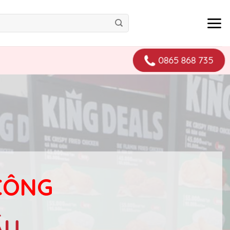
0865 868 735
 CÔNG
ẦU