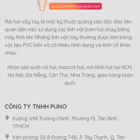
Rối hơi vẫy tay là một kỹ thuật quảng cáo độc đáo liên
quan đến việc sử dụng các linh vật bơm hơi chạy bằng
máy thổi khí. Những linh vật này thường được làm bằng
vật liệu PVC bền và có nhiều hình dạng và kích cỡ khác
nhau.
Nhận sản xuất rối hơi, mascot hơi, mô hình hơi tại HCM,
Hà Nội, Đà Nẵng, Cần Thơ, Nha Trang, giao hàng toàn
quốc
CÔNG TY TNHH PUNO
Xưởng: 698 Trường Chinh, Phường 15, Tân Bình,
TP.HCM
Văn phòng: Số 8 Đường T4B, P. Tây Thạnh, Q. Tân