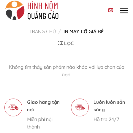
Skip
to
content
TRANG CHỦ
/
IN MAY CỜ GIÁ RẺ
LỌC
Không tìm thấy sản phẩm nào khớp với lựa chọn của
bạn.
Giao hàng tận
Luôn luôn sẵn
nơi
sàng
Miễn phí nội
Hỗ trợ 24/7
thành