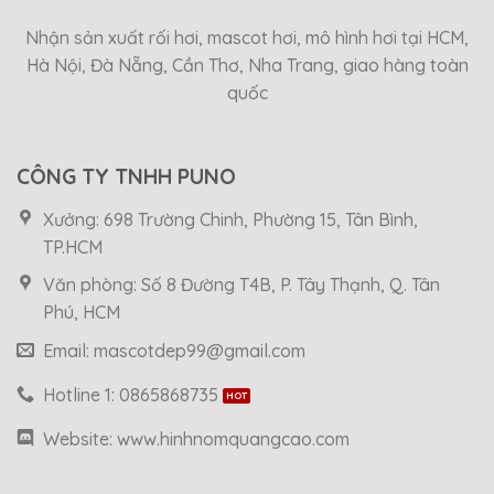
Nhận sản xuất rối hơi, mascot hơi, mô hình hơi tại HCM,
Hà Nội, Đà Nẵng, Cần Thơ, Nha Trang, giao hàng toàn
quốc
CÔNG TY TNHH PUNO
Xưởng: 698 Trường Chinh, Phường 15, Tân Bình,
TP.HCM
Văn phòng: Số 8 Đường T4B, P. Tây Thạnh, Q. Tân
Phú, HCM
Email: mascotdep99@gmail.com
Hotline 1: 0865868735
Website: www.hinhnomquangcao.com