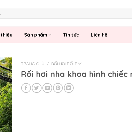
 thiệu
Sản phẩm
Tin tức
Liên hệ
TRANG CHỦ
/
RỐI HƠI RỐI BAY
Rối hơi nha khoa hình chiếc