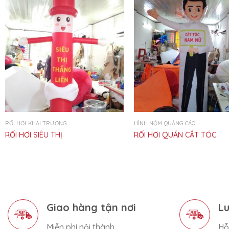
RỐI HƠI KHAI TRƯƠNG
HÌNH NỘM QUẢNG CÁO
RỐI HƠI SIÊU THỊ
RỐI HƠI QUÁN CẮT TÓC
Giao hàng tận nơi
Lu
Miễn phí nội thành
Hỗ