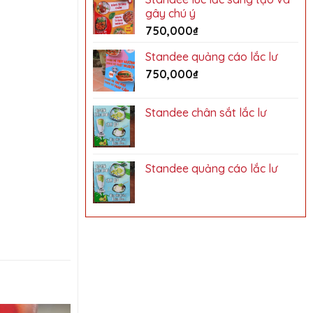
gây chú ý
750,000
₫
Standee quảng cáo lắc lư
750,000
₫
Standee chân sắt lắc lư
Standee quảng cáo lắc lư