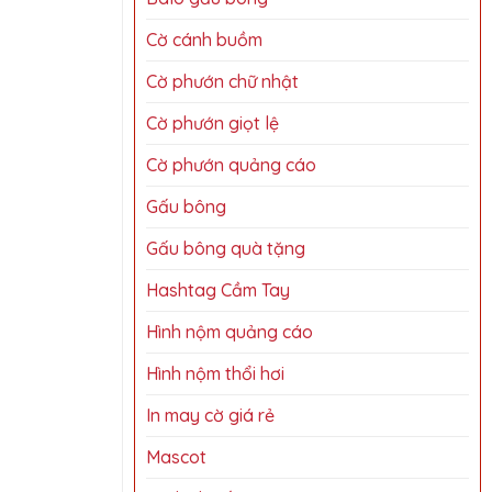
Cờ cánh buồm
Cờ phướn chữ nhật
Cờ phướn giọt lệ
Cờ phướn quảng cáo
Gấu bông
Gấu bông quà tặng
Hashtag Cầm Tay
Hình nộm quảng cáo
Hình nộm thổi hơi
In may cờ giá rẻ
Mascot