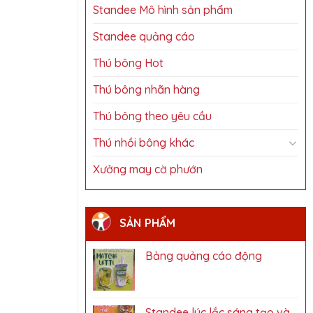
Standee Mô hình sản phẩm
Standee quảng cáo
Thú bông Hot
Thú bông nhãn hàng
Thú bông theo yêu cầu
Thú nhồi bông khác
Xưởng may cờ phướn
SẢN PHẨM
Bảng quảng cáo động
Standee lúc lắc sáng tạo và