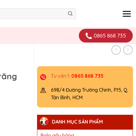
0865 868 735
 răng
Tư vấn 1:
0865 868 735
698/4 Đường Trường Chinh, P.15, Q.
Tân Bình, HCM
DANH MỤC SẢN PHẨM
Balo gấu bông