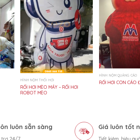
HÌNH NỘM QUẢNG CÁO
HÌNH NỘM THỔI HƠI
RỐI HƠI CON CÁO 
RỐI HƠI MÈO MÁY – RỐI HƠI
ROBOT MÈO
ôn luôn sẵn sàng
Giá luôn tốt 
 trợ 24/7
Tiết kiệm, hiệu qu