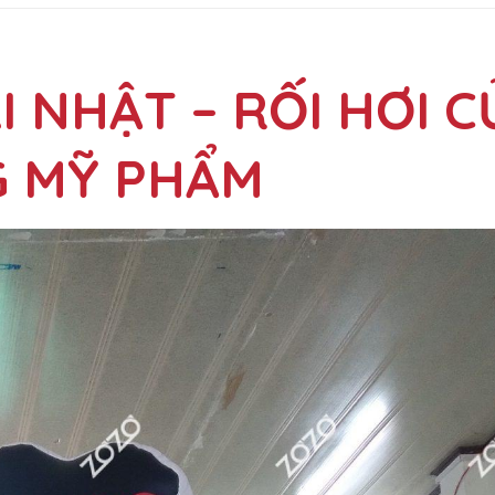
I NHẬT – RỐI HƠI C
 MỸ PHẨM