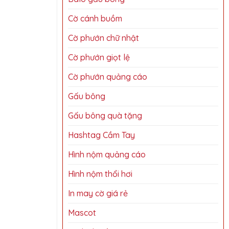
Cờ cánh buồm
Cờ phướn chữ nhật
Cờ phướn giọt lệ
Cờ phướn quảng cáo
Gấu bông
Gấu bông quà tặng
Hashtag Cầm Tay
Hình nộm quảng cáo
Hình nộm thổi hơi
In may cờ giá rẻ
Mascot