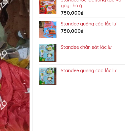
gây chú ý
750,000
₫
Standee quảng cáo lắc lư
750,000
₫
Standee chân sắt lắc lư
Standee quảng cáo lắc lư