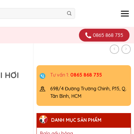
0865 868 735
I HƠI
Tư vấn 1:
0865 868 735
698/4 Đường Trường Chinh, P.15, Q.
Tân Bình, HCM
DANH MỤC SẢN PHẨM
Balo gấu bông