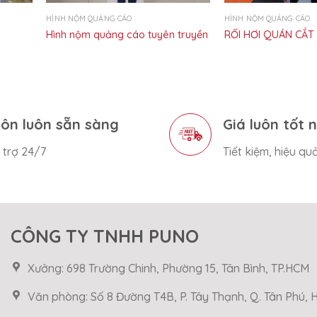
HÌNH NỘM QUẢNG CÁO
HÌNH NỘM QUẢNG CÁO
Hình nộm quảng cáo tuyên truyền
RỐI HƠI QUÁN CẮT
ôn luôn sẵn sàng
Giá luôn tốt 
 trợ 24/7
Tiết kiệm, hiệu qu
CÔNG TY TNHH PUNO
Xưởng: 698 Trường Chinh, Phường 15, Tân Bình, TP.HCM
Văn phòng: Số 8 Đường T4B, P. Tây Thạnh, Q. Tân Phú,