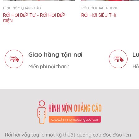
HÌNH NỘM QUẢNG CÁO
RỐI HƠI KHAI TRƯƠNG
RỐI HƠI BẾP TỪ – RỐI HƠI BẾP
RỐI HƠI SIÊU THỊ
ĐIỆN
Giao hàng tận nơi
Lu
Miễn phí nội thành
Hỗ
Rối hơi vẫy tay là một kỹ thuật quảng cáo độc đáo liên