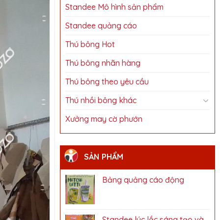
Standee Mô hình sản phẩm
Standee quảng cáo
Thú bông Hot
Thú bông nhãn hàng
Thú bông theo yêu cầu
Thú nhồi bông khác
Xưởng may cờ phướn
SẢN PHẨM
Bảng quảng cáo động
Standee lúc lắc sáng tạo và