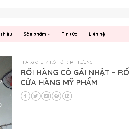
 thiệu
Sản phẩm
Tin tức
Liên hệ
TRANG CHỦ
/
RỐI HƠI KHAI TRƯƠNG
RỐI HÀNG CÔ GÁI NHẬT – RỐ
CỬA HÀNG MỸ PHẨM