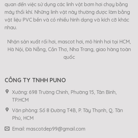
quan đến việc sử dụng các linh vật bơm hơi chạy bằng
máy thổi khí. Những linh vật này thường được làm bằng
vật liệu PVC bền và có nhiều hình dạng và kích cỡ khác
nhau.
Nhận sản xuất rối hơi, mascot hơi, mô hình hơi tại HCM,
Hà Nội, Đà Nẵng, Cần Thơ, Nha Trang, giao hàng toàn
quốc
CÔNG TY TNHH PUNO
Xưởng: 698 Trường Chinh, Phường 15, Tân Bình,
TP.HCM
Văn phòng: Số 8 Đường T4B, P. Tây Thạnh, Q. Tân
Phú, HCM
Email: mascotdep99@gmail.com