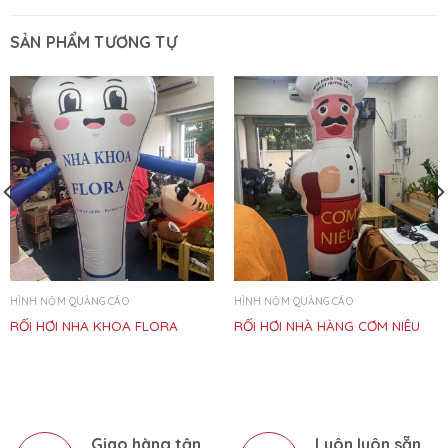
SẢN PHẨM TƯƠNG TỰ
HÌNH NỘM QUẢNG CÁO
HÌNH NỘM QUẢNG CÁO
RỐI HƠI NHA KHOA FLORA
RỐI HƠI NHÀ HÀNG CƠM NIÊU
Giao hàng tận
Luôn luôn sẵn