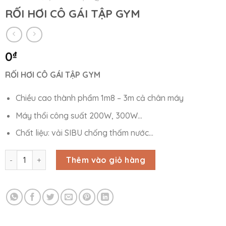
RỐI HƠI CÔ GÁI TẬP GYM
0
₫
RỐI HƠI CÔ GÁI TẬP GYM
Chiều cao thành phẩm 1m8 – 3m cả chân máy
Máy thổi công suất 200W, 300W…
Chất liệu: vải SIBU chống thấm nước…
RỐI HƠI CÔ GÁI TẬP GYM số lượng
Thêm vào giỏ hàng