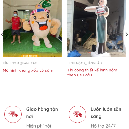
HÌNH NỘM QUẢNG CÁO
HÌNH NỘM QUẢNG CÁO
Thi công thiết kế hình nộm
Mô hình khung xốp củ sâm
theo yêu cầu
Giao hàng tận
Luôn luôn sẵn
nơi
sàng
Miễn phí nội
Hỗ trợ 24/7