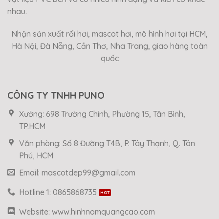
nhau.
Nhận sản xuất rối hơi, mascot hơi, mô hình hơi tại HCM,
Hà Nội, Đà Nẵng, Cần Thơ, Nha Trang, giao hàng toàn
quốc
CÔNG TY TNHH PUNO
Xưởng: 698 Trường Chinh, Phường 15, Tân Bình,
TP.HCM
Văn phòng: Số 8 Đường T4B, P. Tây Thạnh, Q. Tân
Phú, HCM
Email: mascotdep99@gmail.com
Hotline 1: 0865868735
Website: www.hinhnomquangcao.com