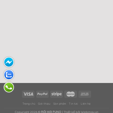
Trang chủ
Giới thiệu
Sản phẩm
Tin tức
Liên hệ
Copyright 2026 ©
RỐI HƠI PUNO
| Thiết kế bởi Webmau.vn