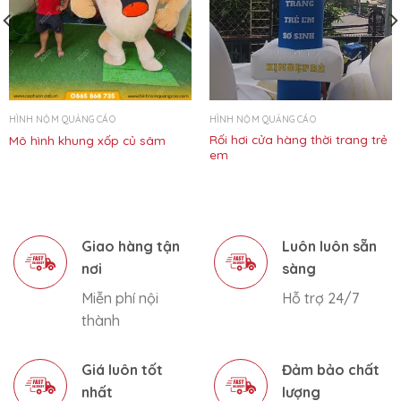
HÌNH NỘM QUẢNG CÁO
HÌNH NỘM QUẢNG CÁO
Rối hơi cửa hàng thời trang trẻ
Mô hình khung xốp củ sâm
em
Giao hàng tận
Luôn luôn sẵn
nơi
sàng
Miễn phí nội
Hỗ trợ 24/7
thành
Giá luôn tốt
Đảm bảo chất
nhất
lượng