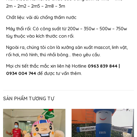
2m – 2m2 – 2m5 – 2m8 – 3m
Chất liệu: vải dù chống thấm nước
Máy thổi rối: Có công suất từ 200w – 350w – 500w – 750w
tùy thuộc vào kích thước con rối.
Ngoài ra, chúng tôi còn là xưởng sản xuất mascot, linh vật,
rối hơi, mô hình, thú nhồi bông… theo yêu cầu.
Mọi chi tiết thắc mắc xin liên hệ Hotline
0963 839 844 |
0934 004 744
để được tư vấn thêm.
SẢN PHẨM TƯƠNG TỰ