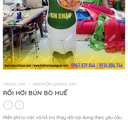
TRANG CHỦ
/
HÌNH NỘM QUẢNG CÁO
RỐI HƠI BÚN BÒ HUẾ
Miễn phí tư vấn và hỗ trợ thay đổi nội dung theo yêu cầu.