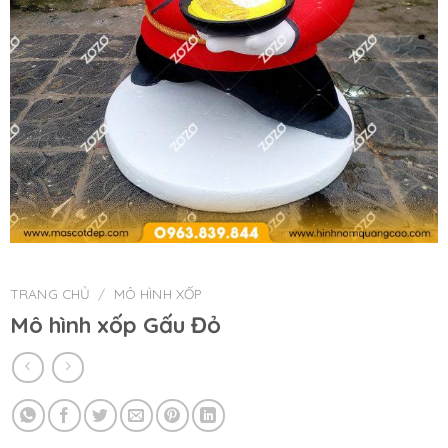
TRANG CHỦ
/
MÔ HÌNH XỐP
Mô hình xốp Gấu Đỏ