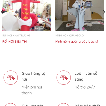
RỐI HƠI KHAI TRƯƠNG
HÌNH NỘM QUẢNG CÁO
RỐI HƠI SIÊU THỊ
Hình nộm quảng cáo bác sĩ
Giao hàng tận
Luôn luôn sẵn
nơi
sàng
Miễn phí nội
Hỗ trợ 24/7
thành