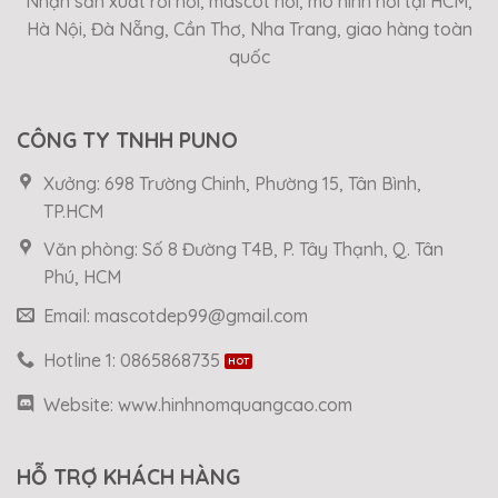
Nhận sản xuất rối hơi, mascot hơi, mô hình hơi tại HCM,
Hà Nội, Đà Nẵng, Cần Thơ, Nha Trang, giao hàng toàn
quốc
CÔNG TY TNHH PUNO
Xưởng: 698 Trường Chinh, Phường 15, Tân Bình,
TP.HCM
Văn phòng: Số 8 Đường T4B, P. Tây Thạnh, Q. Tân
Phú, HCM
Email: mascotdep99@gmail.com
Hotline 1: 0865868735
Website: www.hinhnomquangcao.com
HỖ TRỢ KHÁCH HÀNG