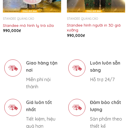
STANDEE QUẢNG CÁO
STANDEE QUẢNG CÁO
Standee hình người in 3D giá
Standee mô hình ly trà sữa
xưởng
990,000
₫
990,000
₫
Giao hàng tận
Luôn luôn sẵn
nơi
sàng
Miễn phí nội
Hỗ trợ 24/7
thành
Giá luôn tốt
Đảm bảo chất
nhất
lượng
Tiết kiệm, hiệu
Sản phẩm theo
quả hơn
thiết kế