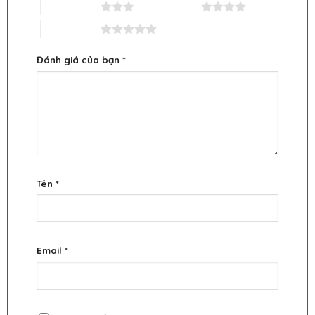
3 trên 5 sao
4 trên 5 sao
5 trên 5 sao
Đánh giá của bạn
*
Tên
*
Email
*