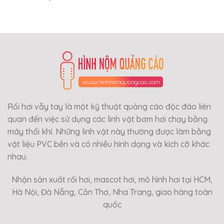
Rối hơi vẫy tay là một kỹ thuật quảng cáo độc đáo liên
quan đến việc sử dụng các linh vật bơm hơi chạy bằng
máy thổi khí. Những linh vật này thường được làm bằng
vật liệu PVC bền và có nhiều hình dạng và kích cỡ khác
nhau.
Nhận sản xuất rối hơi, mascot hơi, mô hình hơi tại HCM,
Hà Nội, Đà Nẵng, Cần Thơ, Nha Trang, giao hàng toàn
quốc