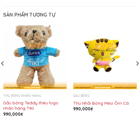
SẢN PHẨM TƯƠNG TỰ
THÚ BÔNG NHÃN HÀNG
GẤU BÔNG
Gấu bông Teddy thêu logo
Thú Nhồi Bông Mèo Ôm Cá
nhãn hàng TIKI
990,000
₫
990,000
₫