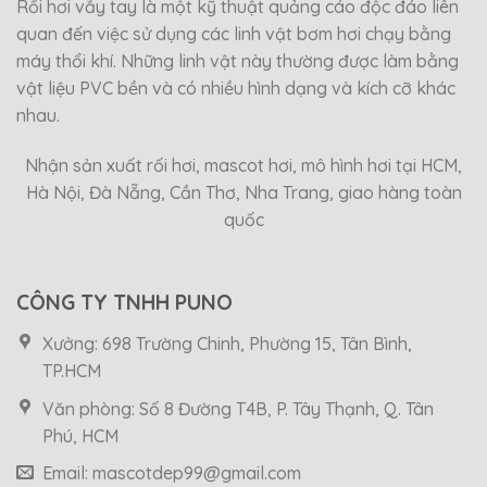
Rối hơi vẫy tay là một kỹ thuật quảng cáo độc đáo liên
quan đến việc sử dụng các linh vật bơm hơi chạy bằng
máy thổi khí. Những linh vật này thường được làm bằng
vật liệu PVC bền và có nhiều hình dạng và kích cỡ khác
nhau.
Nhận sản xuất rối hơi, mascot hơi, mô hình hơi tại HCM,
Hà Nội, Đà Nẵng, Cần Thơ, Nha Trang, giao hàng toàn
quốc
CÔNG TY TNHH PUNO
Xưởng: 698 Trường Chinh, Phường 15, Tân Bình,
TP.HCM
Văn phòng: Số 8 Đường T4B, P. Tây Thạnh, Q. Tân
Phú, HCM
Email: mascotdep99@gmail.com