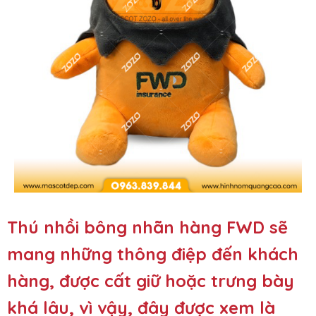
Thú nhồi bông nhãn hàng FWD sẽ
mang những thông điệp đến khách
hàng, được cất giữ hoặc trưng bày
khá lâu, vì vậy, đây được xem là