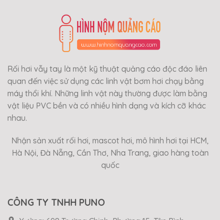
Rối hơi vẫy tay là một kỹ thuật quảng cáo độc đáo liên
quan đến việc sử dụng các linh vật bơm hơi chạy bằng
máy thổi khí. Những linh vật này thường được làm bằng
vật liệu PVC bền và có nhiều hình dạng và kích cỡ khác
nhau.
Nhận sản xuất rối hơi, mascot hơi, mô hình hơi tại HCM,
Hà Nội, Đà Nẵng, Cần Thơ, Nha Trang, giao hàng toàn
quốc
CÔNG TY TNHH PUNO