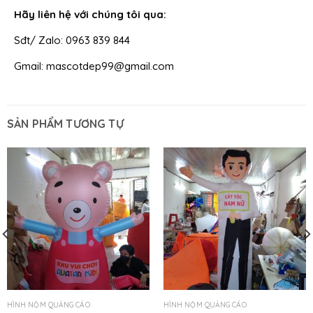
Hãy liên hệ với chúng tôi qua:
Sđt/ Zalo: 0963 839 844
Gmail: mascotdep99@gmail.com
SẢN PHẨM TƯƠNG TỰ
HÌNH NỘM QUẢNG CÁO
HÌNH NỘM QUẢNG CÁO