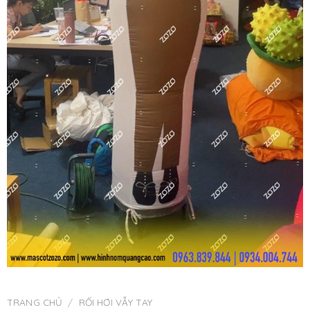
TRANG CHỦ
/
RỐI HƠI VẪY TAY