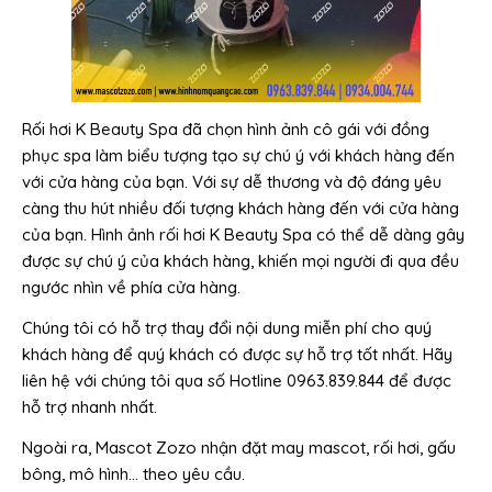
Rối hơi K Beauty Spa đã chọn hình ảnh cô gái với đồng
phục spa làm biểu tượng tạo sự chú ý với khách hàng đến
với cửa hàng của bạn. Với sự dễ thương và độ đáng yêu
càng thu hút nhiều đối tượng khách hàng đến với cửa hàng
của bạn. Hình ảnh rối hơi K Beauty Spa có thể dễ dàng gây
được sự chú ý của khách hàng, khiến mọi người đi qua đều
ngước nhìn về phía cửa hàng.
Chúng tôi có hỗ trợ thay đổi nội dung miễn phí cho quý
khách hàng để quý khách có được sự hỗ trợ tốt nhất. Hãy
liên hệ với chúng tôi qua số Hotline 0963.839.844 để được
hỗ trợ nhanh nhất.
Ngoài ra, Mascot Zozo nhận đặt may mascot, rối hơi, gấu
bông, mô hình… theo yêu cầu.