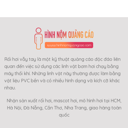
Rối hơi vẫy tay là một kỹ thuật quảng cáo độc đáo liên
quan đến việc sử dụng các linh vật bơm hơi chạy bằng
máy thổi khí. Những linh vật này thường được làm bằng
vật liệu PVC bền và có nhiều hình dạng và kích cỡ khác
nhau.
Nhận sản xuất rối hơi, mascot hơi, mô hình hơi tại HCM,
Hà Nội, Đà Nẵng, Cần Thơ, Nha Trang, giao hàng toàn
quốc