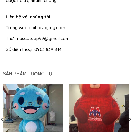
được hỗ trợ nhanh chóng.
Liên hệ với chúng tôi:
Trang web: roihoivaytay.com
Thư: mascotdep99@gmail.com
Số điện thoại: 0963 839 844
SẢN PHẨM TƯƠNG TỰ