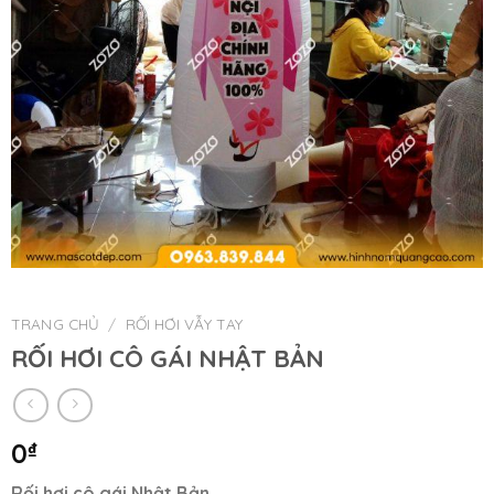
TRANG CHỦ
/
RỐI HƠI VẪY TAY
RỐI HƠI CÔ GÁI NHẬT BẢN
0
₫
Rối hơi cô gái Nhật Bản