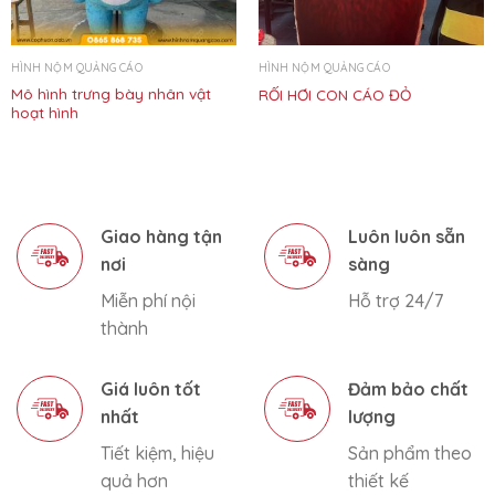
HÌNH NỘM QUẢNG CÁO
HÌNH NỘM QUẢNG CÁO
Mô hình trưng bày nhân vật
RỐI HƠI CON CÁO ĐỎ
hoạt hình
Giao hàng tận
Luôn luôn sẵn
nơi
sàng
Miễn phí nội
Hỗ trợ 24/7
thành
Giá luôn tốt
Đảm bảo chất
nhất
lượng
Tiết kiệm, hiệu
Sản phẩm theo
quả hơn
thiết kế