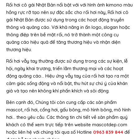
Rối hơi cô gái Nhật Bản nổi bật với với hình ảnh kimono màu
hồng rực rỡ tạo nên sự đặc sắc cho rối hơi này, Rối hơi cô
gái Nhật Bản được sử dụng trong các hoạt động truyền
thông và quảng cáo. Với khả năng in ấn logo, slogan hoặc
thông điệp trên bề mặt rối, nó trở thành một công cụ
quảng cáo hiệu quả để tăng thương hiệu và nhận diện
thương hiệu.
Rối hơi vẫy tay thường được sử dụng trong các sự kiện, lễ
hội, ngày khai trương, triển lãm thương mại và các hoạt
động quảng cáo… Hiệu ứng vẫy tay của rối hơi tạo ra một
cảm giác sống động và nổi bật, thu hút sự chú ý của khán
giả và tạo nên không khí phấn khích và sôi động.
Bên cạnh đó, Chúng tôi còn cung cấp các sản phẩm
mascot, rối hơi, cổng hơi, gấu bông, mô hình bông, mô hình
hơi… theo yêu cầu. Các thông tin chi tiết về sản phẩm quý
khách có thể xem trực tiếp trên website mascotdep.com
hoặc liên hệ với chúng tôi qua số Hotline
0963 839 844
để