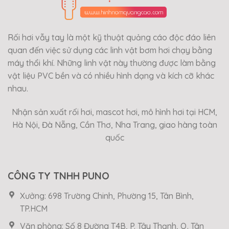
Rối hơi vẫy tay là một kỹ thuật quảng cáo độc đáo liên
quan đến việc sử dụng các linh vật bơm hơi chạy bằng
máy thổi khí. Những linh vật này thường được làm bằng
vật liệu PVC bền và có nhiều hình dạng và kích cỡ khác
nhau.
Nhận sản xuất rối hơi, mascot hơi, mô hình hơi tại HCM,
Hà Nội, Đà Nẵng, Cần Thơ, Nha Trang, giao hàng toàn
quốc
CÔNG TY TNHH PUNO
Xưởng: 698 Trường Chinh, Phường 15, Tân Bình,
TP.HCM
Văn phòng: Số 8 Đường T4B, P. Tây Thạnh, Q. Tân