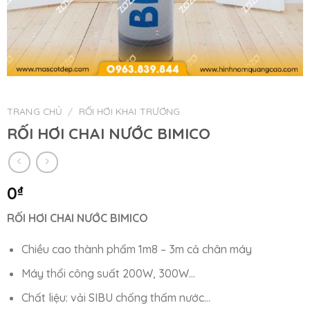
TRANG CHỦ
/
RỐI HƠI KHAI TRƯƠNG
RỐI HƠI CHAI NƯỚC BIMICO
0
₫
RỐI HƠI CHAI NƯỚC BIMICO
Chiều cao thành phẩm 1m8 – 3m cả chân máy
Máy thổi công suất 200W, 300W…
Chất liệu: vải SIBU chống thấm nước…