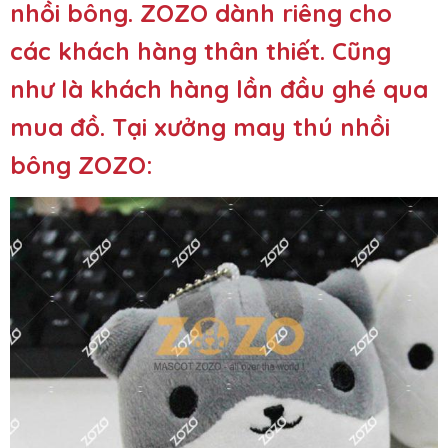
nhồi bông. ZOZO dành riêng cho
các khách hàng thân thiết. Cũng
như là khách hàng lần đầu ghé qua
mua đồ. Tại xưởng may thú nhồi
bông ZOZO: