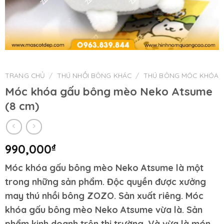
TRANG CHỦ
/
THÚ NHỒI BÔNG KHÁC
/
THÚ BÔNG MÓC KHÓA
Móc khóa gấu bông mèo Neko Atsume
(8 cm)
990,000
₫
Móc khóa gấu bông mèo Neko Atsume là một
trong những sản phẩm. Độc quyền được xưởng
may thú nhồi bông ZOZO. Sản xuất riêng. Móc
khóa gấu bông mèo Neko Atsume vừa là. Sản
phẩm kinh doanh trên thị trường. Và vừa là món