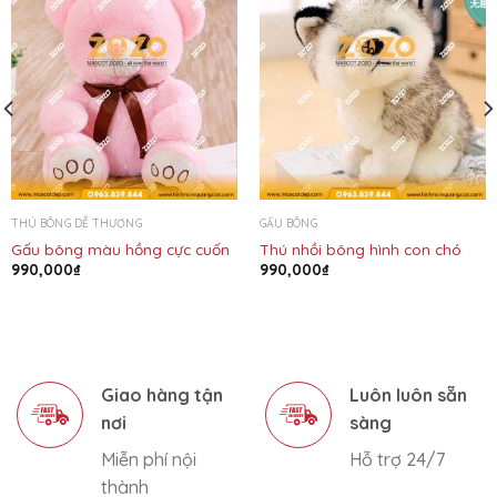
THÚ BÔNG DỄ THƯƠNG
GẤU BÔNG
Gấu bông màu hồng cực cuốn
Thú nhồi bông hình con chó
990,000
₫
990,000
₫
Giao hàng tận
Luôn luôn sẵn
nơi
sàng
Miễn phí nội
Hỗ trợ 24/7
thành