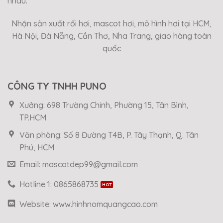
nhau.
Nhận sản xuất rối hơi, mascot hơi, mô hình hơi tại HCM,
Hà Nội, Đà Nẵng, Cần Thơ, Nha Trang, giao hàng toàn
quốc
CÔNG TY TNHH PUNO
Xưởng: 698 Trường Chinh, Phường 15, Tân Bình,
TP.HCM
Văn phòng: Số 8 Đường T4B, P. Tây Thạnh, Q. Tân
Phú, HCM
Email: mascotdep99@gmail.com
Hotline 1: 0865868735
Website: www.hinhnomquangcao.com