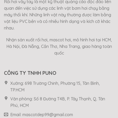
Rối hơi vẫy tay là một kỹ thuật quảng cáo độc đáo liên
quan đến việc sử dụng các linh vật bơm hơi chạy bằng
máy thổi khí. Những linh vật này thường được làm bằng
vật liệu PVC bền và có nhiều hình dạng và kích cỡ khác
nhau.
Nhận sản xuất rối hơi, mascot hơi, mô hình hơi tại HCM,
Hà Nội, Đà Nẵng, Cần Thơ, Nha Trang, giao hàng toàn
quốc
CÔNG TY TNHH PUNO
Xưởng: 698 Trường Chinh, Phường 15, Tân Bình,
TP.HCM
Văn phòng: Số 8 Đường T4B, P. Tây Thạnh, Q. Tân
Phú, HCM
Email: mascotdep99@gmail.com