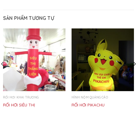
SẢN PHẨM TƯƠNG TỰ
RỐI HƠI KHAI TRƯƠNG
HÌNH NỘM QUẢNG CÁO
RỐI HƠI SIÊU THỊ
RỐI HƠI PIKACHU