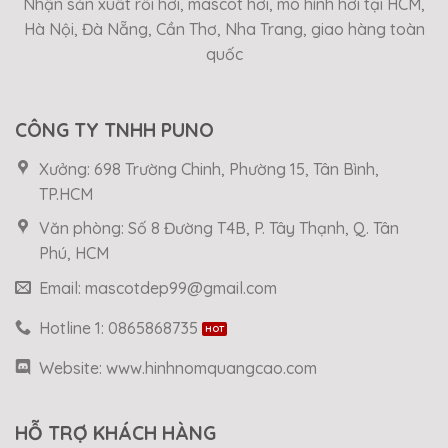
Nhận sản xuất rối hơi, mascot hơi, mô hình hơi tại HCM,
Hà Nội, Đà Nẵng, Cần Thơ, Nha Trang, giao hàng toàn
quốc
CÔNG TY TNHH PUNO
Xưởng: 698 Trường Chinh, Phường 15, Tân Bình,
TP.HCM
Văn phòng: Số 8 Đường T4B, P. Tây Thạnh, Q. Tân
Phú, HCM
Email: mascotdep99@gmail.com
Hotline 1: 0865868735
Website: www.hinhnomquangcao.com
HỖ TRỢ KHÁCH HÀNG