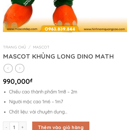
TRANG CHỦ
/
MASCOT
MASCOT KHỦNG LONG DINO MATH
990,000
₫
Chiều cao thành phẩm 1m8 – 2m
Người mặc cao 1m6 – 1m7
Chất liệu: vải chuyên dụng…
MASCOT KHỦNG LONG DINO MATH số lượng
Thêm vào giỏ hàng