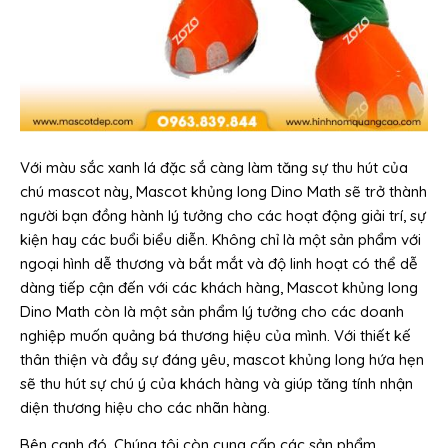
Với màu sắc xanh lá đặc sắ càng làm tăng sự thu hút của
chú mascot này, Mascot khủng long Dino Math sẽ trở thành
người bạn đồng hành lý tưởng cho các hoạt động giải trí, sự
kiện hay các buổi biểu diễn. Không chỉ là một sản phẩm với
ngoại hình dễ thương và bắt mắt và độ linh hoạt có thể dễ
dàng tiếp cận đến với các khách hàng, Mascot khủng long
Dino Math còn là một sản phẩm lý tưởng cho các doanh
nghiệp muốn quảng bá thương hiệu của mình. Với thiết kế
thân thiện và đầy sự đáng yêu, mascot khủng long hứa hẹn
sẽ thu hút sự chú ý của khách hàng và giúp tăng tính nhận
diện thương hiệu cho các nhãn hàng.
Bên cạnh đó, Chúng tôi còn cung cấp các sản phẩm