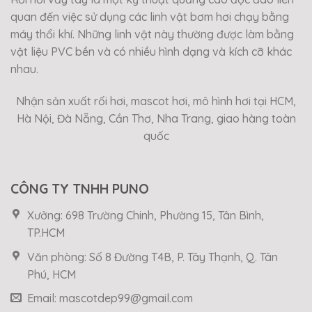
quan đến việc sử dụng các linh vật bơm hơi chạy bằng
máy thổi khí. Những linh vật này thường được làm bằng
vật liệu PVC bền và có nhiều hình dạng và kích cỡ khác
nhau.
Nhận sản xuất rối hơi, mascot hơi, mô hình hơi tại HCM,
Hà Nội, Đà Nẵng, Cần Thơ, Nha Trang, giao hàng toàn
quốc
CÔNG TY TNHH PUNO
Xưởng: 698 Trường Chinh, Phường 15, Tân Bình,
TP.HCM
Văn phòng: Số 8 Đường T4B, P. Tây Thạnh, Q. Tân
Phú, HCM
Email: mascotdep99@gmail.com