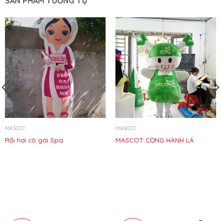
SẢN PHẨM TƯƠNG TỰ
MASCOT
MASCOT
Rối hơi cô gái Spa
MASCOT CỌNG HÀNH LÁ