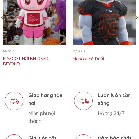
MASCOT
MASCOT
MASCOT HƠI BELOVED
Mascot cá Đuối
BEYOND
Giao hàng tận
Luôn luôn sẵn
nơi
sàng
Miễn phí nội
Hỗ trợ 24/7
thành
Giá luôn tốt
Đảm bảo chất