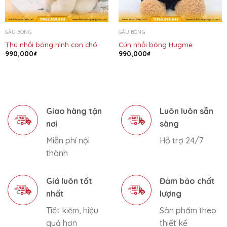
GẤU BÔNG
GẤU BÔNG
Thú nhồi bông hình con chó
Cún nhồi bông Hugme
990,000
₫
990,000
₫
Giao hàng tận
Luôn luôn sẵn
nơi
sàng
Miễn phí nội
Hỗ trợ 24/7
thành
Giá luôn tốt
Đảm bảo chất
nhất
lượng
Tiết kiệm, hiệu
Sản phẩm theo
quả hơn
thiết kế