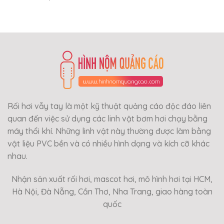
Rối hơi vẫy tay là một kỹ thuật quảng cáo độc đáo liên
quan đến việc sử dụng các linh vật bơm hơi chạy bằng
máy thổi khí. Những linh vật này thường được làm bằng
vật liệu PVC bền và có nhiều hình dạng và kích cỡ khác
nhau.
Nhận sản xuất rối hơi, mascot hơi, mô hình hơi tại HCM,
Hà Nội, Đà Nẵng, Cần Thơ, Nha Trang, giao hàng toàn
quốc