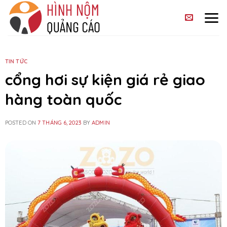
Skip
to
content
TIN TỨC
cổng hơi sự kiện giá rẻ giao
hàng toàn quốc
POSTED ON
7 THÁNG 6, 2023
BY
ADMIN