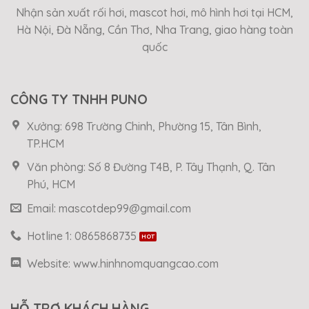
Nhận sản xuất rối hơi, mascot hơi, mô hình hơi tại HCM,
Hà Nội, Đà Nẵng, Cần Thơ, Nha Trang, giao hàng toàn
quốc
CÔNG TY TNHH PUNO
Xưởng: 698 Trường Chinh, Phường 15, Tân Bình,
TP.HCM
Văn phòng: Số 8 Đường T4B, P. Tây Thạnh, Q. Tân
Phú, HCM
Email: mascotdep99@gmail.com
Hotline 1: 0865868735
Website: www.hinhnomquangcao.com
HỖ TRỢ KHÁCH HÀNG