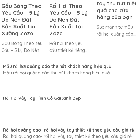
tay thu hút hiệu
Gấu Bông Theo
Rối Hơi Theo
quả cho cửa
Yêu Cầu – 5 Lý
Yêu Cầu – 5 Lý
hàng của bạn
Do Nên Đặt
Do Nên Đặt
Sản Xuất Tại
Sản Xuất Tại
Sức mạnh từ mẫu
Xưởng Zozo
Zozo
rối hơi quảng cáo
vẫy tay thu hút hiệu
Gấu Bông Theo Yêu
Rối hơi theo yêu
quả cho...
Cầu – 5 Lý Do Nên
cầu thiết kế riêng
Đặt Sản Xuất Tại
theo thương hiệu,
Xưởng...
chất liệu bền đẹp,...
Mẫu rối hơi quảng cáo thu hút khách hàng hiệu quả
Mẫu rối hơi quảng cáo thu hút khách hàng hiệu quả...
Rối Hơi Vẫy Tay Hình Cô Gái Xinh Đẹp
...
Rối hơi quảng cáo- rối hơi vẫy tay thiết kế theo yêu cầu giá rẻ
Rối hơi quảng cáo- rối hơi vẫy tay thiết kế theo yêu cầu giá rẻ...