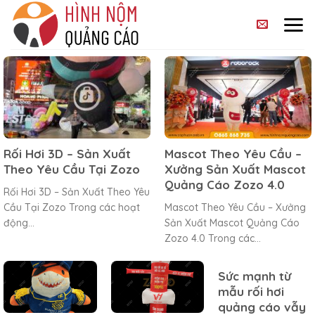
Skip
to
content
Rối Hơi 3D – Sản Xuất
Mascot Theo Yêu Cầu –
Theo Yêu Cầu Tại Zozo
Xưởng Sản Xuất Mascot
Quảng Cáo Zozo 4.0
Rối Hơi 3D – Sản Xuất Theo Yêu
Cầu Tại Zozo Trong các hoạt
Mascot Theo Yêu Cầu – Xưởng
động...
Sản Xuất Mascot Quảng Cáo
Zozo 4.0 Trong các...
Sức mạnh từ
mẫu rối hơi
quảng cáo vẫy