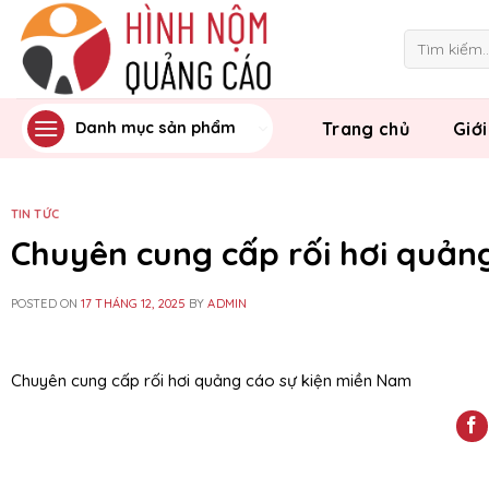
Skip
to
Tìm
kiếm:
content
Trang chủ
Giới
Danh mục sản phẩm
TIN TỨC
Chuyên cung cấp rối hơi quản
POSTED ON
17 THÁNG 12, 2025
BY
ADMIN
Chuyên cung cấp rối hơi quảng cáo sự kiện miền Nam