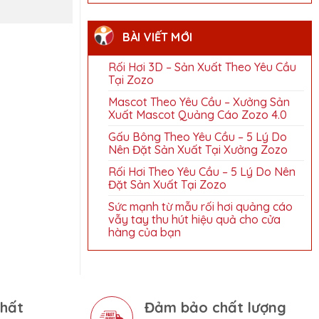
BÀI VIẾT MỚI
Rối Hơi 3D – Sản Xuất Theo Yêu Cầu
Tại Zozo
Mascot Theo Yêu Cầu – Xưởng Sản
Xuất Mascot Quảng Cáo Zozo 4.0
Gấu Bông Theo Yêu Cầu – 5 Lý Do
Nên Đặt Sản Xuất Tại Xưởng Zozo
Rối Hơi Theo Yêu Cầu – 5 Lý Do Nên
Đặt Sản Xuất Tại Zozo
Sức mạnh từ mẫu rối hơi quảng cáo
vẫy tay thu hút hiệu quả cho cửa
hàng của bạn
nhất
Đảm bảo chất lượng