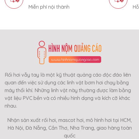
Miễn phí nội thành
Hỗ
Rối hơi vẫy tay là một kỹ thuật quảng cáo độc đáo liên
quan đến việc sử dụng các linh vật bơm hơi chạy bằng
máy thổi khí. Những linh vật này thường được làm bằng
vật liệu PVC bền và có nhiều hình dạng và kích cỡ khác
nhau.
Nhận sản xuất rối hơi, mascot hơi, mô hình hơi tại HCM,
Hà Nội, Đà Nẵng, Cần Thơ, Nha Trang, giao hàng toàn
quốc