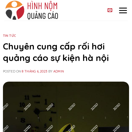
Skip
to
content
TIN TỨC
Chuyên cung cấp rối hơi
quảng cáo sự kiện hà nội
POSTED ON
8 THÁNG 6, 2023
BY
ADMIN