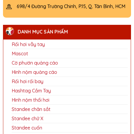
698/4 Đường Trường Chinh, P.15, Q. Tân Bình, HCM
DANH MỤC SẢN PHẨM
Rối hơi vẫy tay
Mascot
Cờ phướn quảng cáo
Hình nộm quảng cáo
Rối hơi rối bay
Hashtag Cầm Tay
Hình nộm thổi hơi
Standee chân sắt
Standee chữ X
Standee cuốn