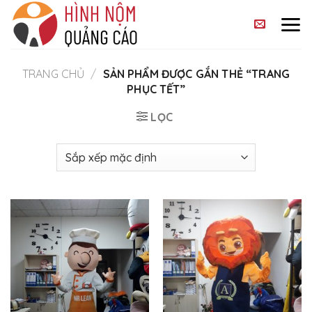
Skip
to
content
TRANG CHỦ
/
SẢN PHẨM ĐƯỢC GẮN THẺ “TRANG
PHỤC TẾT”
LỌC