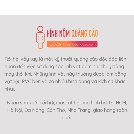
Rối hơi vẫy tay là một kỹ thuật quảng cáo độc đáo liên
quan đến việc sử dụng các linh vật bơm hơi chạy bằng
máy thổi khí. Những linh vật này thường được làm bằng
vật liệu PVC bền và có nhiều hình dạng và kích cỡ khác
nhau.
Nhận sản xuất rối hơi, mascot hơi, mô hình hơi tại HCM,
Hà Nội, Đà Nẵng, Cần Thơ, Nha Trang, giao hàng toàn
quốc