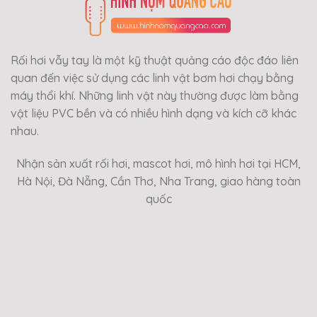
Rối hơi vẫy tay là một kỹ thuật quảng cáo độc đáo liên
quan đến việc sử dụng các linh vật bơm hơi chạy bằng
máy thổi khí. Những linh vật này thường được làm bằng
vật liệu PVC bền và có nhiều hình dạng và kích cỡ khác
nhau.
Nhận sản xuất rối hơi, mascot hơi, mô hình hơi tại HCM,
Hà Nội, Đà Nẵng, Cần Thơ, Nha Trang, giao hàng toàn
quốc