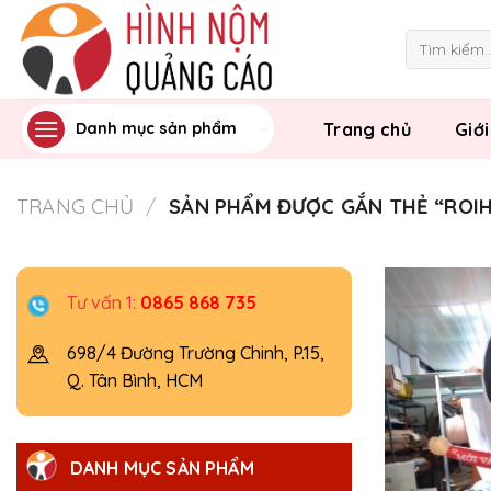
Skip
to
Tìm
kiếm:
content
Trang chủ
Giới
Danh mục sản phẩm
TRANG CHỦ
/
SẢN PHẨM ĐƯỢC GẮN THẺ “ROI
Tư vấn 1:
0865 868 735
698/4 Đường Trường Chinh, P.15,
Q. Tân Bình, HCM
DANH MỤC SẢN PHẨM