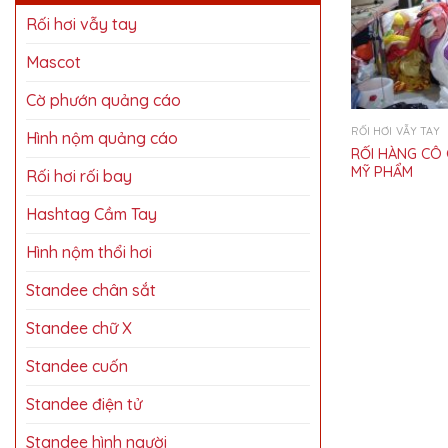
Rối hơi vẫy tay
Mascot
Cờ phướn quảng cáo
RỐI HƠI VẪY TAY
Hình nộm quảng cáo
RỐI HÀNG CÔ 
MỸ PHẨM
Rối hơi rối bay
Hashtag Cầm Tay
Hình nộm thổi hơi
Standee chân sắt
Standee chữ X
Standee cuốn
Standee điện tử
Standee hình người