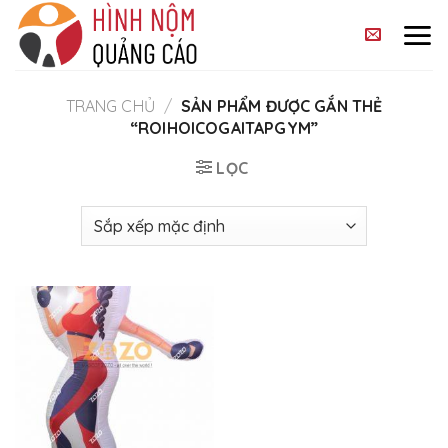
Skip
to
content
TRANG CHỦ
/
SẢN PHẨM ĐƯỢC GẮN THẺ
“ROIHOICOGAITAPGYM”
LỌC