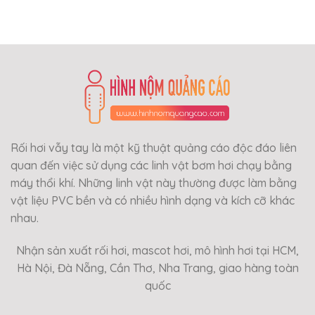
Rối hơi vẫy tay là một kỹ thuật quảng cáo độc đáo liên
quan đến việc sử dụng các linh vật bơm hơi chạy bằng
máy thổi khí. Những linh vật này thường được làm bằng
vật liệu PVC bền và có nhiều hình dạng và kích cỡ khác
nhau.
Nhận sản xuất rối hơi, mascot hơi, mô hình hơi tại HCM,
Hà Nội, Đà Nẵng, Cần Thơ, Nha Trang, giao hàng toàn
quốc