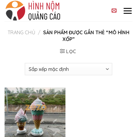
Skip
to
content
TRANG CHỦ
/
SẢN PHẨM ĐƯỢC GẮN THẺ “MÔ HÌNH
XỐP”
LỌC