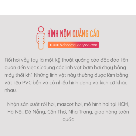
Rối hơi vẫy tay là một kỹ thuật quảng cáo độc đáo liên
quan đến việc sử dụng các linh vật bơm hơi chạy bằng
máy thổi khí. Những linh vật này thường được làm bằng
vật liệu PVC bền và có nhiều hình dạng và kích cỡ khác
nhau.
Nhận sản xuất rối hơi, mascot hơi, mô hình hơi tại HCM,
Hà Nội, Đà Nẵng, Cần Thơ, Nha Trang, giao hàng toàn
quốc