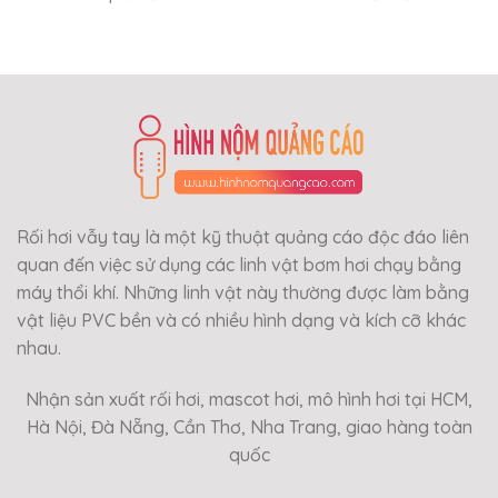
Rối hơi vẫy tay là một kỹ thuật quảng cáo độc đáo liên
quan đến việc sử dụng các linh vật bơm hơi chạy bằng
máy thổi khí. Những linh vật này thường được làm bằng
vật liệu PVC bền và có nhiều hình dạng và kích cỡ khác
nhau.
Nhận sản xuất rối hơi, mascot hơi, mô hình hơi tại HCM,
Hà Nội, Đà Nẵng, Cần Thơ, Nha Trang, giao hàng toàn
quốc