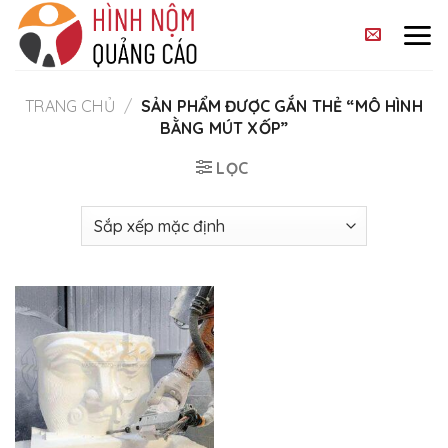
Skip
to
content
TRANG CHỦ
/
SẢN PHẨM ĐƯỢC GẮN THẺ “MÔ HÌNH
BẰNG MÚT XỐP”
LỌC