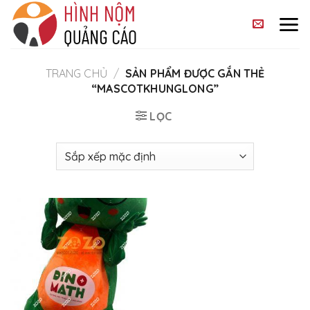
Skip
to
content
TRANG CHỦ
/
SẢN PHẨM ĐƯỢC GẮN THẺ
“MASCOTKHUNGLONG”
LỌC