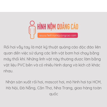
Rối hơi vẫy tay là một kỹ thuật quảng cáo độc đáo liên
quan đến việc sử dụng các linh vật bơm hơi chạy bằng
máy thổi khí. Những linh vật này thường được làm bằng
vật liệu PVC bền và có nhiều hình dạng và kích cỡ khác
nhau.
Nhận sản xuất rối hơi, mascot hơi, mô hình hơi tại HCM,
Hà Nội, Đà Nẵng, Cần Thơ, Nha Trang, giao hàng toàn
quốc