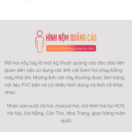
Rối hơi vẫy tay là một kỹ thuật quảng cáo độc đáo liên
quan đến việc sử dụng các linh vật bơm hơi chạy bằng
máy thổi khí. Những linh vật này thường được làm bằng
vật liệu PVC bền và có nhiều hình dạng và kích cỡ khác
nhau.
Nhận sản xuất rối hơi, mascot hơi, mô hình hơi tại HCM,
Hà Nội, Đà Nẵng, Cần Thơ, Nha Trang, giao hàng toàn
quốc