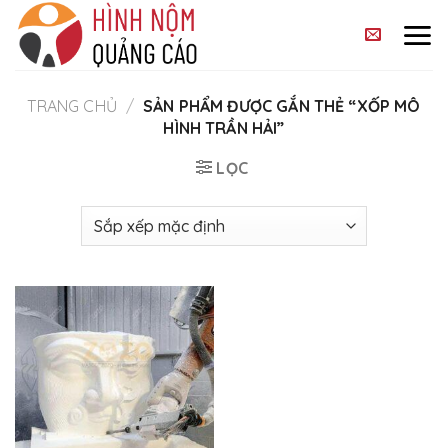
Skip
to
content
TRANG CHỦ
/
SẢN PHẨM ĐƯỢC GẮN THẺ “XỐP MÔ
HÌNH TRẦN HẢI”
LỌC