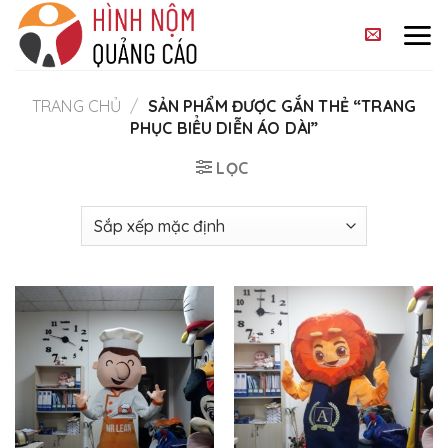
Skip
to
content
TRANG CHỦ
/
SẢN PHẨM ĐƯỢC GẮN THẺ “TRANG
PHỤC BIỂU DIỄN ÁO DÀI”
LỌC