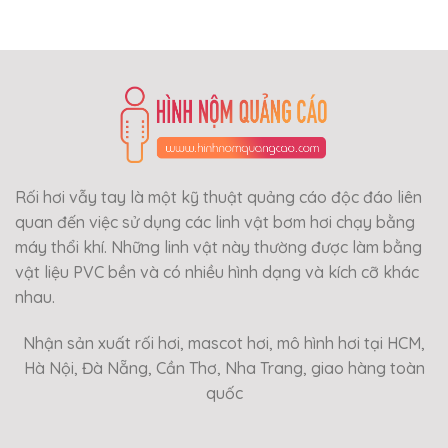
Rối hơi vẫy tay là một kỹ thuật quảng cáo độc đáo liên
quan đến việc sử dụng các linh vật bơm hơi chạy bằng
máy thổi khí. Những linh vật này thường được làm bằng
vật liệu PVC bền và có nhiều hình dạng và kích cỡ khác
nhau.
Nhận sản xuất rối hơi, mascot hơi, mô hình hơi tại HCM,
Hà Nội, Đà Nẵng, Cần Thơ, Nha Trang, giao hàng toàn
quốc