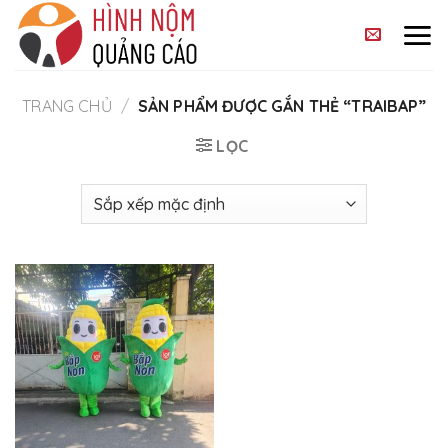
Skip
to
content
TRANG CHỦ
/
SẢN PHẨM ĐƯỢC GẮN THẺ “TRAIBAP”
LỌC