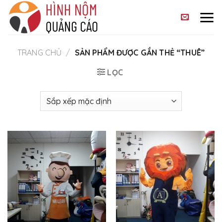
Skip
to
content
TRANG CHỦ
/
SẢN PHẨM ĐƯỢC GẮN THẺ “THUÊ”
LỌC