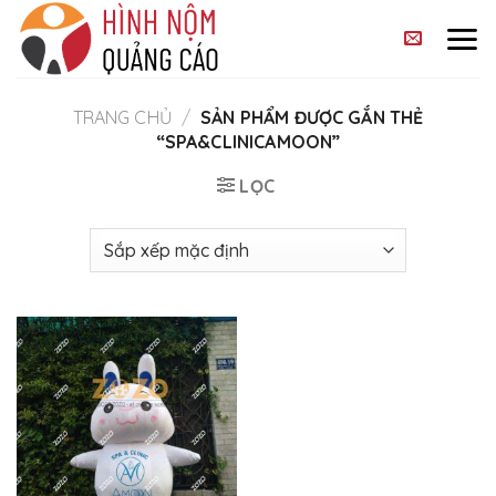
Skip
to
content
TRANG CHỦ
/
SẢN PHẨM ĐƯỢC GẮN THẺ
“SPA&CLINICAMOON”
LỌC