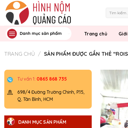
Skip
to
Tìm
kiếm:
content
Trang chủ
Giới
Danh mục sản phẩm
TRANG CHỦ
/
SẢN PHẨM ĐƯỢC GẮN THẺ “ROIS
Tư vấn 1:
0865 868 735
698/4 Đường Trường Chinh, P.15,
Q. Tân Bình, HCM
DANH MỤC SẢN PHẨM