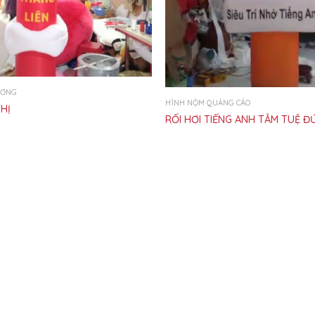
ƯƠNG
HÌNH NỘM QUẢNG CÁO
THỊ
RỐI HƠI TIẾNG ANH TÂM TUỆ Đ