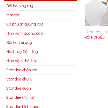
Rối hơi vẫy tay
Mascot
Cờ phướn quảng cáo
RỐI HƠI KHAI TR
Hình nộm quảng cáo
RỐI HƠI SIÊU 
Rối hơi rối bay
Hashtag Cầm Tay
Hình nộm thổi hơi
Standee chân sắt
Standee chữ X
Standee cuốn
Standee điện tử
Standee hình người