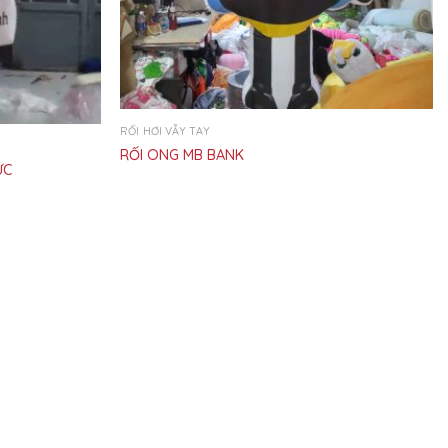
RỐI HƠI VẪY TAY
RỐI ONG MB BANK
ỨC