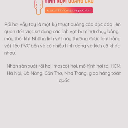
Rối hơi vẫy tay là một kỹ thuật quảng cáo độc đáo liên
quan đến việc sử dụng các linh vật bơm hơi chạy bằng
máy thổi khí. Những linh vật này thường được làm bằng
vật liệu PVC bền và có nhiều hình dạng và kích cỡ khác
nhau.
Nhận sản xuất rối hơi, mascot hơi, mô hình hơi tại HCM,
Hà Nội, Đà Nẵng, Cần Thơ, Nha Trang, giao hàng toàn
quốc