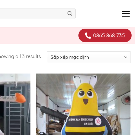
0865 868 735
owing all 3 results