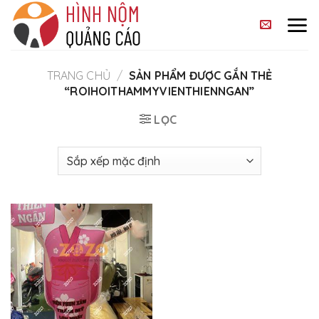
Skip
to
content
TRANG CHỦ
/
SẢN PHẨM ĐƯỢC GẮN THẺ
“ROIHOITHAMMYVIENTHIENNGAN”
LỌC