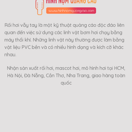
Rối hơi vẫy tay là một kỹ thuật quảng cáo độc đáo liên
quan đến việc sử dụng các linh vật bơm hơi chạy bằng
máy thổi khí. Những linh vật này thường được làm bằng
vật liệu PVC bền và có nhiều hình dạng và kích cỡ khác
nhau.
Nhận sản xuất rối hơi, mascot hơi, mô hình hơi tại HCM,
Hà Nội, Đà Nẵng, Cần Thơ, Nha Trang, giao hàng toàn
quốc