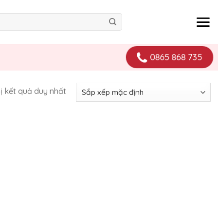
0865 868 735
hị kết quả duy nhất