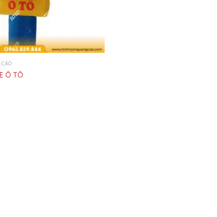
 CÁO
XE Ô TÔ