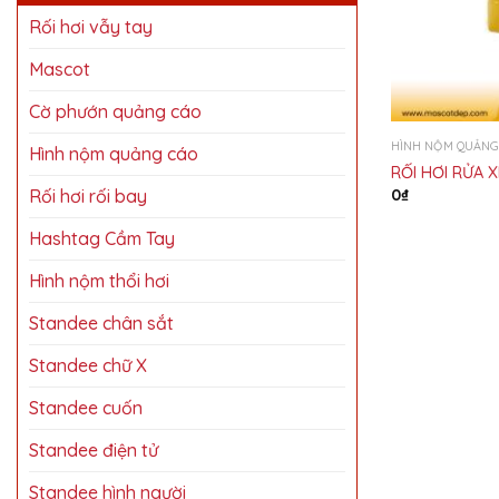
Rối hơi vẫy tay
Mascot
Cờ phướn quảng cáo
HÌNH NỘM QUẢNG
Hình nộm quảng cáo
RỐI HƠI RỬA 
Rối hơi rối bay
0
₫
Hashtag Cầm Tay
Hình nộm thổi hơi
Standee chân sắt
Standee chữ X
Standee cuốn
Standee điện tử
Standee hình người