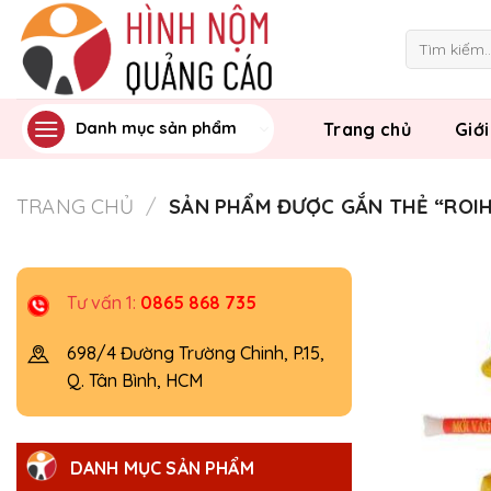
Skip
to
Tìm
kiếm:
content
Trang chủ
Giới
Danh mục sản phẩm
TRANG CHỦ
/
SẢN PHẨM ĐƯỢC GẮN THẺ “ROI
Tư vấn 1:
0865 868 735
698/4 Đường Trường Chinh, P.15,
Q. Tân Bình, HCM
DANH MỤC SẢN PHẨM