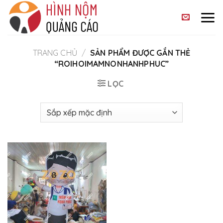
Skip
to
content
TRANG CHỦ
/
SẢN PHẨM ĐƯỢC GẮN THẺ
“ROIHOIMAMNONHANHPHUC”
LỌC