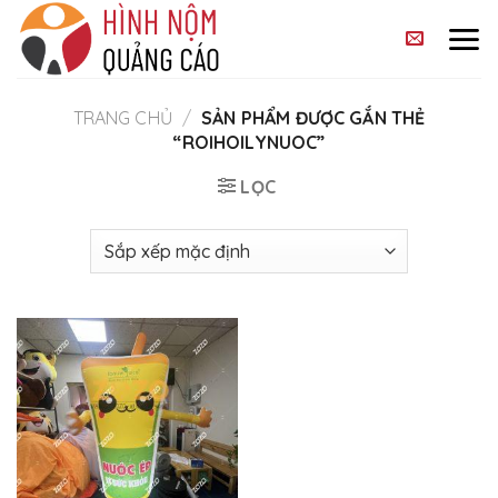
Skip
to
content
TRANG CHỦ
/
SẢN PHẨM ĐƯỢC GẮN THẺ
“ROIHOILYNUOC”
LỌC