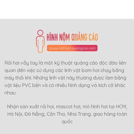
Rối hơi vẫy tay là một kỹ thuật quảng cáo độc đáo liên
quan đến việc sử dụng các linh vật bơm hơi chạy bằng
máy thổi khí. Những linh vật này thường được làm bằng
vật liệu PVC bền và có nhiều hình dạng và kích cỡ khác
nhau.
Nhận sản xuất rối hơi, mascot hơi, mô hình hơi tại HCM,
Hà Nội, Đà Nẵng, Cần Thơ, Nha Trang, giao hàng toàn
quốc