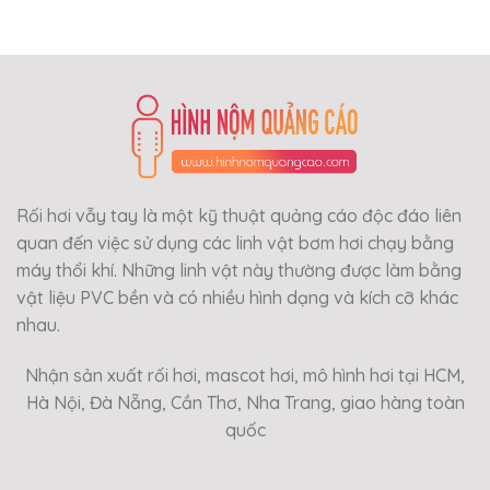
Rối hơi vẫy tay là một kỹ thuật quảng cáo độc đáo liên
quan đến việc sử dụng các linh vật bơm hơi chạy bằng
máy thổi khí. Những linh vật này thường được làm bằng
vật liệu PVC bền và có nhiều hình dạng và kích cỡ khác
nhau.
Nhận sản xuất rối hơi, mascot hơi, mô hình hơi tại HCM,
Hà Nội, Đà Nẵng, Cần Thơ, Nha Trang, giao hàng toàn
quốc