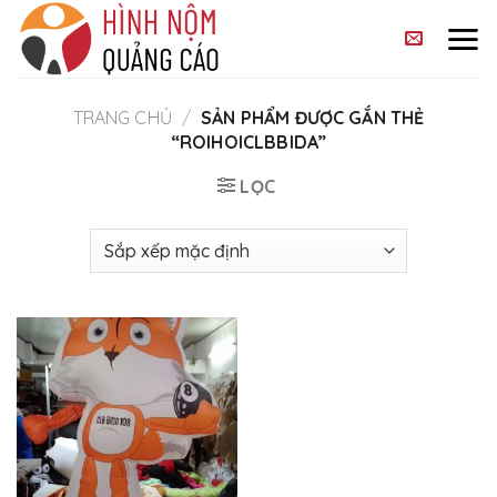
Skip
to
content
TRANG CHỦ
/
SẢN PHẨM ĐƯỢC GẮN THẺ
“ROIHOICLBBIDA”
LỌC