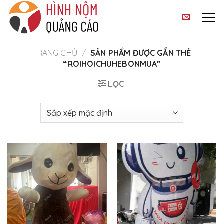
Skip
to
content
TRANG CHỦ
/
SẢN PHẨM ĐƯỢC GẮN THẺ
“ROIHOICHUHEBONMUA”
LỌC