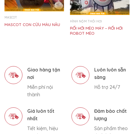
MASCOT
HÌNH NỘM THỔI HƠI
MASCOT CON CỪU MÀU NÂU
RỐI HƠI MÈO MÁY – RỐI HƠI
ROBOT MÈO
Giao hàng tận
Luôn luôn sẵn
nơi
sàng
Miễn phí nội
Hỗ trợ 24/7
thành
Giá luôn tốt
Đảm bảo chất
nhất
lượng
Tiết kiệm, hiệu
Sản phẩm theo