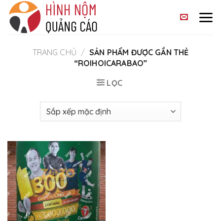
Skip
to
content
TRANG CHỦ
/
SẢN PHẨM ĐƯỢC GẮN THẺ
“ROIHOICARABAO”
LỌC