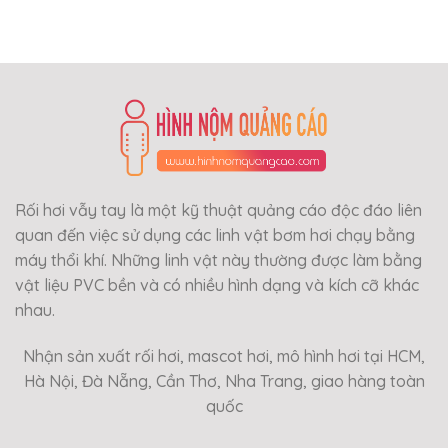
Rối hơi vẫy tay là một kỹ thuật quảng cáo độc đáo liên
quan đến việc sử dụng các linh vật bơm hơi chạy bằng
máy thổi khí. Những linh vật này thường được làm bằng
vật liệu PVC bền và có nhiều hình dạng và kích cỡ khác
nhau.
Nhận sản xuất rối hơi, mascot hơi, mô hình hơi tại HCM,
Hà Nội, Đà Nẵng, Cần Thơ, Nha Trang, giao hàng toàn
quốc