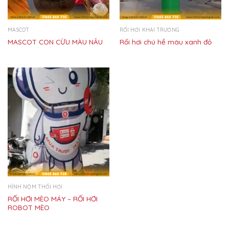
MASCOT
RỐI HƠI KHAI TRƯƠNG
MASCOT CON CỪU MÀU NÂU
Rối hơi chú hề màu xanh đỏ
HÌNH NỘM THỔI HƠI
RỐI HƠI MÈO MÁY – RỐI HƠI
ROBOT MÈO