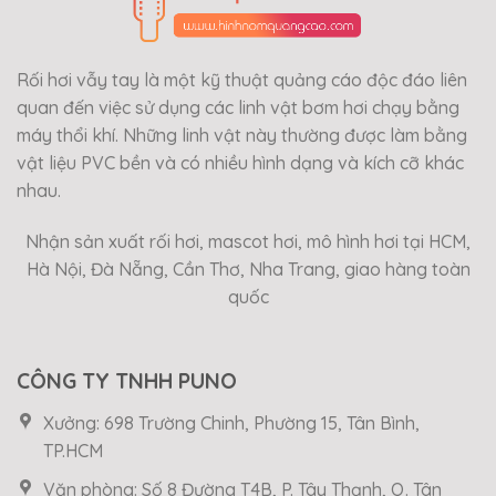
Rối hơi vẫy tay là một kỹ thuật quảng cáo độc đáo liên
quan đến việc sử dụng các linh vật bơm hơi chạy bằng
máy thổi khí. Những linh vật này thường được làm bằng
vật liệu PVC bền và có nhiều hình dạng và kích cỡ khác
nhau.
Nhận sản xuất rối hơi, mascot hơi, mô hình hơi tại HCM,
Hà Nội, Đà Nẵng, Cần Thơ, Nha Trang, giao hàng toàn
quốc
CÔNG TY TNHH PUNO
Xưởng: 698 Trường Chinh, Phường 15, Tân Bình,
TP.HCM
Văn phòng: Số 8 Đường T4B, P. Tây Thạnh, Q. Tân