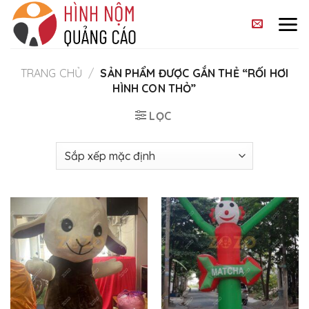
Skip
to
content
TRANG CHỦ
/
SẢN PHẨM ĐƯỢC GẮN THẺ “RỐI HƠI
HÌNH CON THỎ”
LỌC