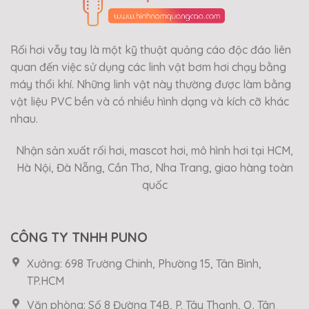
Rối hơi vẫy tay là một kỹ thuật quảng cáo độc đáo liên
quan đến việc sử dụng các linh vật bơm hơi chạy bằng
máy thổi khí. Những linh vật này thường được làm bằng
vật liệu PVC bền và có nhiều hình dạng và kích cỡ khác
nhau.
Nhận sản xuất rối hơi, mascot hơi, mô hình hơi tại HCM,
Hà Nội, Đà Nẵng, Cần Thơ, Nha Trang, giao hàng toàn
quốc
CÔNG TY TNHH PUNO
Xưởng: 698 Trường Chinh, Phường 15, Tân Bình,
TP.HCM
Văn phòng: Số 8 Đường T4B, P. Tây Thạnh, Q. Tân