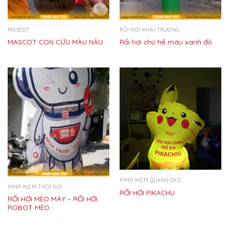
MASCOT
RỐI HƠI KHAI TRƯƠNG
MASCOT CON CỪU MÀU NÂU
Rối hơi chú hề màu xanh đỏ
HÌNH NỘM QUẢNG CÁO
HÌNH NỘM THỔI HƠI
RỐI HƠI PIKACHU
RỐI HƠI MÈO MÁY – RỐI HƠI
ROBOT MÈO