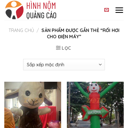
Skip
to
content
TRANG CHỦ
/
SẢN PHẨM ĐƯỢC GẮN THẺ “RỐI HƠI
CHO ĐIỆN MÁY”
LỌC